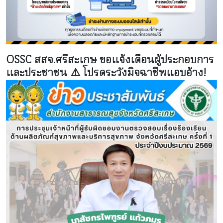
OSSC สสจ.ศรีสะเกษ ขอแจ้งเตือนผู้ประกอบการ
และประชาชน ⚠️ โปรดระวังมิจฉาชีพแอบอ้าง!