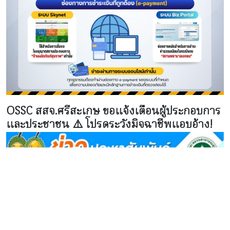
OSSC สสจ.ศรีสะเกษ ขอแจ้งเตือนผู้ประกอบการ
และประชาชน ⚠️ โปรดระวังมิจฉาชีพแอบอ้าง!